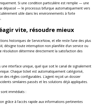
iquement. Si une condition particulière est remplie — une
délai dépassé — le processus bifurque automatiquement vers
rticulièrement utile dans les environnements à forte
.
réagir vite, résoudre mieux
tions historiques de ServiceNow, et elle reste l’une des plus
SM, désigne toute interruption non planifiée d’un service ou
de résolution détermine directement la satisfaction des
 une interface unique, quel que soit le canal de signalement
honique. Chaque ticket est automatiquement catégorisé,
on des règles configurables. L’agent reçoit un dossier
 incidents similaires passés et les solutions déjà appliquées.
 sont immédiats :
n grâce à l’accès rapide aux informations pertinentes