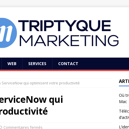
WEB
SERVICES
CONTACT
ART
s ServiceNow qui optimisent votre productivité
Où tr
ServiceNow qui
Mac
roductivité
Téléc
d’act
L’ide
Commentaires fermés