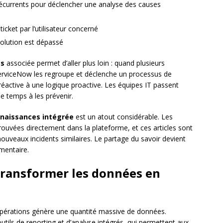
écurrents pour déclencher une analyse des causes
ticket par l’utilisateur concerné
solution est dépassé
es
associée permet d’aller plus loin : quand plusieurs
erviceNow les regroupe et déclenche un processus de
réactive à une logique proactive. Les équipes IT passent
e temps à les prévenir.
naissances intégrée
est un atout considérable. Les
ouvées directement dans la plateforme, et ces articles sont
uveaux incidents similaires. Le partage du savoir devient
mentaire.
 transformer les données en
’opérations génère une quantité massive de données.
outils de reporting et d’analyse intégrés, qui permettent aux