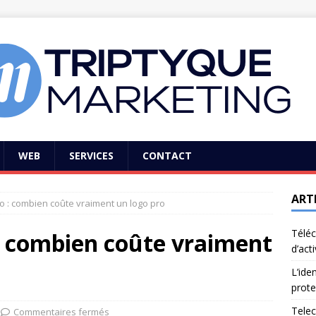
WEB
SERVICES
CONTACT
ART
go : combien coûte vraiment un logo pro
Téléc
 : combien coûte vraiment
d’act
L’ide
prote
Telec
Commentaires fermés