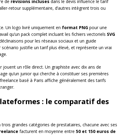
bre de
révisions incluses
dans le devis influence le tarif
 aller-retour supplémentaire, d’autres intègrent trois ou
te. Un logo livré uniquement en
format PNG
pour une
vail qu’un pack complet incluant les fichiers vectoriels
SVG
s déclinaisons pour les réseaux sociaux et un guide
 scénario justifie un tarif plus élevé, et représente un vrai
age.
er jouent un rôle direct. Un graphiste avec dix ans de
tage qu’un junior qui cherche à constituer ses premières
freelance basé à Paris affiche généralement des tarifs
tranger.
lateformes : le comparatif des
n trois grandes catégories de prestataires, chacune avec ses
reelance
facturent en moyenne entre
50 et 150 euros de