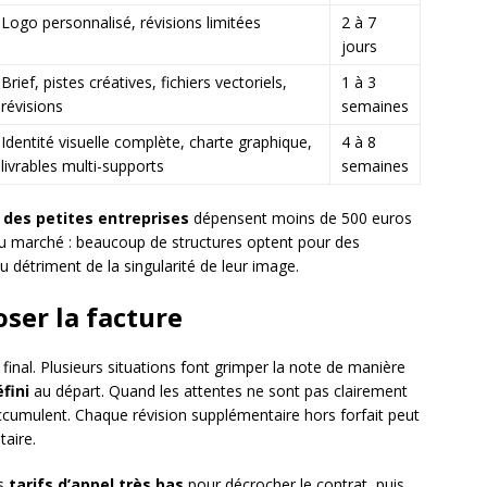
Logo personnalisé, révisions limitées
2 à 7
jours
Brief, pistes créatives, fichiers vectoriels,
1 à 3
révisions
semaines
Identité visuelle complète, charte graphique,
4 à 8
livrables multi-supports
semaines
 des petites entreprises
dépensent moins de 500 euros
té du marché : beaucoup de structures optent pour des
u détriment de la singularité de leur image.
oser la facture
t final. Plusieurs situations font grimper la note de manière
fini
au départ. Quand les attentes ne sont pas clairement
accumulent. Chaque révision supplémentaire hors forfait peut
taire.
es
tarifs d’appel très bas
pour décrocher le contrat, puis