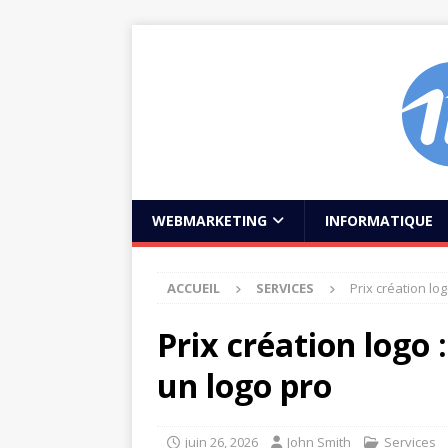
WEBMARKETING
INFORMATIQUE
ACCUEIL
SERVICES
Prix création lo
Prix création logo
un logo pro
juin 26, 2026
John Smith
Services