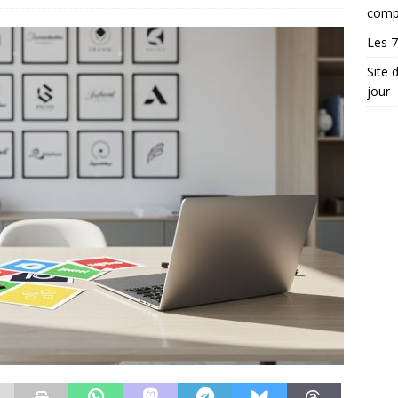
comp
Les 7
Site 
jour